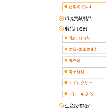
化学名で探す
環境貢献製品
製品用途例
乳化･分散剤
防曇･帯電防止剤
洗浄剤
電子材料
トイレタリー
ブレーキ液 他
生産設備紹介