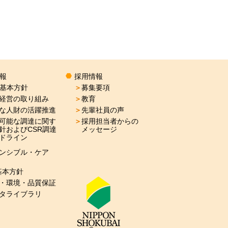
情報
採用情報
R基本方針
＞
募集要項
経営の取り組み
＞
教育
な人財の活躍推進
＞
先輩社員の声
可能な調達に関す
＞
採用担当者からの
針およびCSR調達
メッセージ
ドライン
ンシブル・ケア
基本方針
・環境・品質保証
タライブラリ