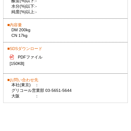
酸度(%)以下:
-
水分(%)以下:
-
純度(%)以上:
-
内容量
DM 200kg
CN 17kg
SDSダウンロード
PDFファイル
[150KB]
お問い合わせ先
本社(東京)
：
グリコール営業部 03-5651-5644
大阪
：