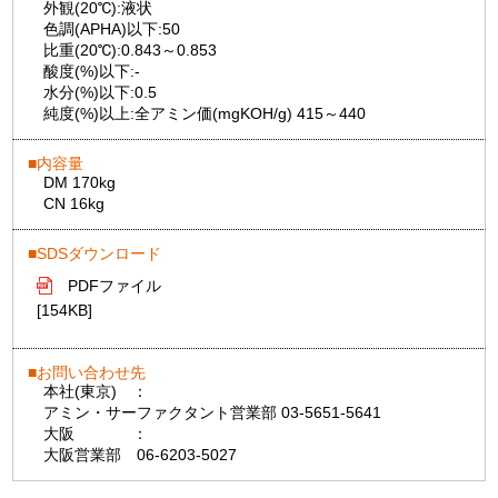
外観(20℃):
液状
色調(APHA)以下:
50
比重(20℃):
0.843～0.853
酸度(%)以下:
-
水分(%)以下:
0.5
純度(%)以上:
全アミン価(mgKOH/g) 415～440
内容量
DM 170kg
CN 16kg
SDSダウンロード
PDFファイル
[154KB]
お問い合わせ先
本社(東京)
：
アミン・サーファクタント営業部 03-5651-5641
大阪
：
大阪営業部 06-6203-5027