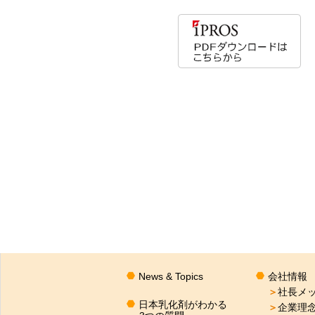
News & Topics
会社情報
＞
社長メ
日本乳化剤がわかる
＞
企業理