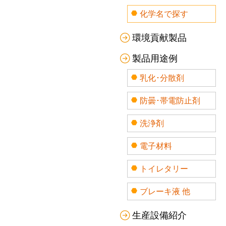
化学名で探す
環境貢献製品
製品用途例
乳化･分散剤
防曇･帯電防止剤
洗浄剤
電子材料
トイレタリー
ブレーキ液 他
生産設備紹介