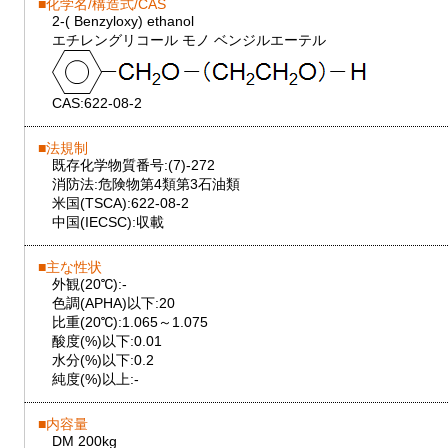
化学名/構造式/CAS
2-( Benzyloxy) ethanol
エチレングリコール モノ ベンジルエーテル
CAS:
622-08-2
法規制
既存化学物質番号:
(7)-272
消防法:
危険物第4類第3石油類
米国(TSCA):
622-08-2
中国(IECSC):
収載
主な性状
外観(20℃):
-
色調(APHA)以下:
20
比重(20℃):
1.065～1.075
酸度(%)以下:
0.01
水分(%)以下:
0.2
純度(%)以上:
-
内容量
DM 200kg