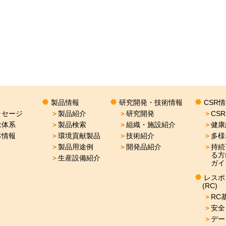
製品情報
研究開発・技術情報
CSR
ッセージ
＞
製品紹介
＞
研究開発
＞
CS
念体系
＞
製品検索
＞
組織・施設紹介
＞
健康
本情報
＞
環境貢献製品
＞
技術紹介
＞
多様
＞
製品用途例
＞
開発品紹介
＞
持続
る方
＞
生産設備紹介
ガイ
レスポ
(RC)
＞
RC
＞
安全
＞
デー