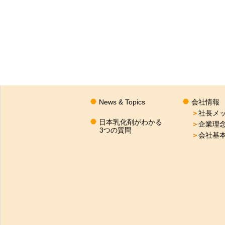
News & Topics
会社情報
＞
社長メ
日本乳化剤がわかる
＞
企業理
3つの質問
＞
会社基