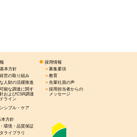
情報
採用情報
R基本方針
＞
募集要項
経営の取り組み
＞
教育
な人財の活躍推進
＞
先輩社員の声
可能な調達に関す
＞
採用担当者からの
針およびCSR調達
メッセージ
ドライン
ンシブル・ケア
基本方針
・環境・品質保証
タライブラリ